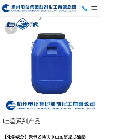
끅
끀
낒
吐温系列产品
【化学成分】
聚氧乙烯失水山梨醇脂肪酸酯