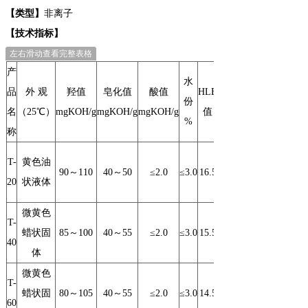
【类型】
非离子
【技术指标】
左右滑动查看完整表格
产
水
品
外 观
羟值
皂化值
酸值
HLB
份
名
（25℃）
mgKOH/g
mgKOH/g
mgKOH/g
值
%
称
1.08
T-
黄色油
90
～110
40
～50
≤2.0
≤3.0
16.5
20
状液体
1.13
微黄色
1.05
T-
蜡状固
85
～100
40
～55
≤2.0
≤3.0
15.5
40
体
1.10
微黄色
1.05
T-
蜡状固
80
～105
40
～55
≤2.0
≤3.0
14.5
60