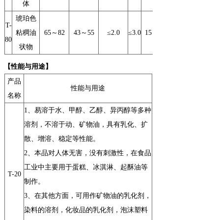
体
1.10
琥珀色
1.06
T-
粘稠油
65
～82
43
～55
≤2.0
≤3.0
15
80
状物
1.09
【性能与
用途
】
产品
性能与用途
名称
1
、易溶于水、甲醇、乙醇、异丙醇等多种
溶剂，不溶于动、矿物油，具有乳化、扩
散、增溶、稳定等性能。
2
、本品对人体无害，没有刺激性，在食品
工业中主要用于蛋糕、冰淇淋、起酥油等
T-20
制作。
3
、在其他方面，可用作矿物油的乳化剂，
染料的溶剂，化妆品的乳化剂，泡沫塑料