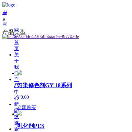
끀
ꁲ
끅
网
产品类型
ꀒ
站
首
页
关
于
我
们
产
匀染修色剂GY-18系列
品
中
¥ 0.00
心
新
立即购买
闻
纵
览
乳化剂PES
企