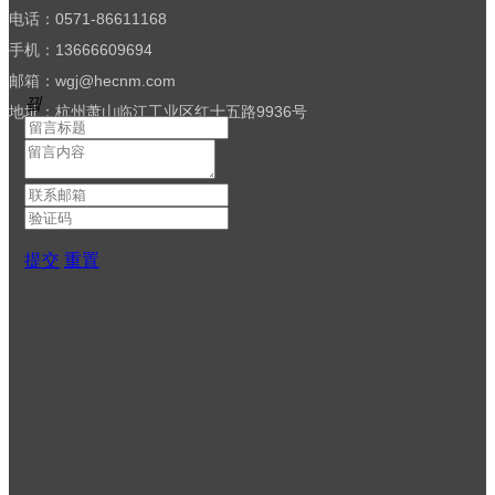
电话：0571-86611168
立即购买
手机：13666609694
邮箱：wgj@hecnm.com
끸
地址：杭州萧山临江工业区红十五路9936号
提交
重置