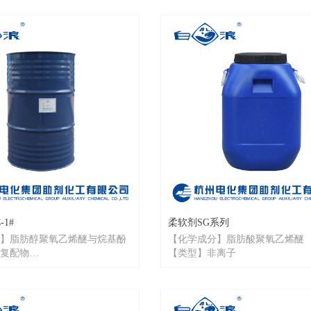
1#
柔软剂SG系列
】脂肪醇聚氧乙烯醚与烷基酚
【化学成分】脂肪酸聚氧乙烯醚
复配物
【类型】非离子
离子