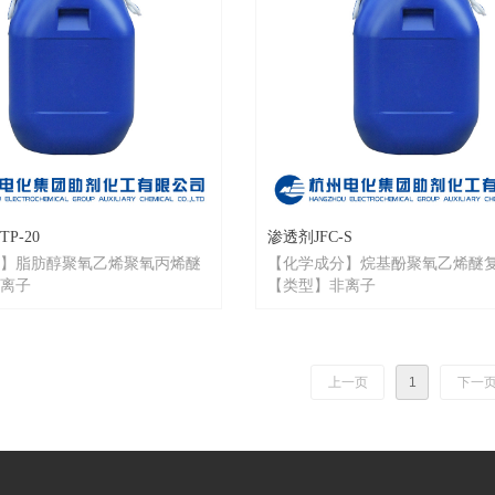
P-20
渗透剂JFC-S
】脂肪醇聚氧乙烯聚氧丙烯醚
【化学成分】烷基酚聚氧乙烯醚
离子
【类型】非离子
上一页
1
下一