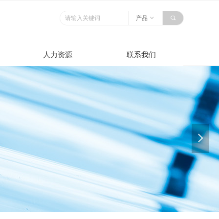
产品
ꀁ
끠
人力资源
联系我们
넲