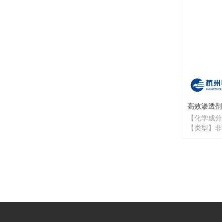
高效渗透剂T
【化学成分
【类型】非