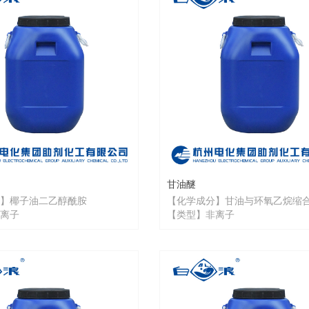
甘油醚
】椰子油二乙醇酰胺
【化学成分】甘油与环氧乙烷缩
离子
【类型】非离子