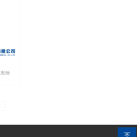
复配物
页
ꁸ