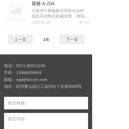
聚醚 A-204
主要用于聚氨酯系列防水涂料，
能提高涂料的机械强度，增强耐
老化性能
2020-06-28
544
넶
上一页
1
/
5
下一页
电话：0571-86611168
手机：13666609694
邮箱：wgj@hecnm.com
地址：杭州萧山临江工业区红十五路9936号