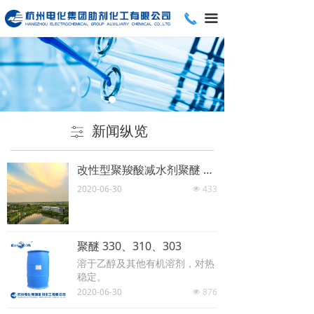
끅
끀
新闻纵览
ꀒ
改性型聚羧酸减水剂聚醚 TTPEG
2020-06-30
433
넶
聚醚 330、310、303
溶于乙醇及其他有机溶剂，对热
稳定。
2020-06-30
876
넶