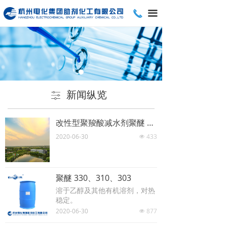
끅
끀
新闻纵览
ꀒ
改性型聚羧酸减水剂聚醚 TTPEG
2020-06-30
433
넶
聚醚 330、310、303
溶于乙醇及其他有机溶剂，对热
稳定。
2020-06-30
877
넶