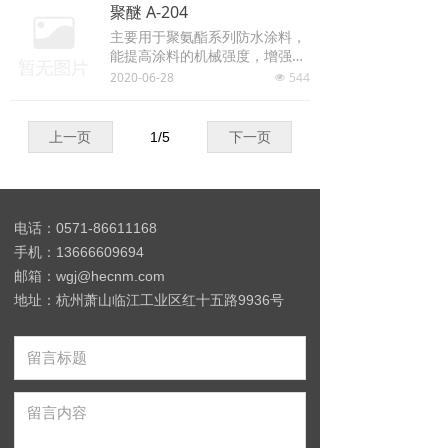
聚醚 A-204
主要用于聚氨酯系列防水涂料，
能提高涂料的机械强度，增强耐
老化性能
2020-06-28
544
넶
上一页
1
/
5
下一页
电话：0571-86611168
手机：13666609694
邮箱：wgj@hecnm.com
地址：杭州萧山临江工业区红十五路9936号